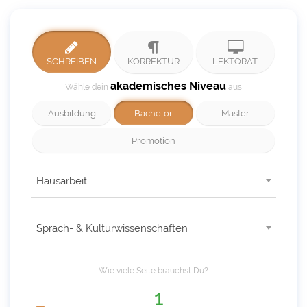
SCHREIBEN
KORREKTUR
LEKTORAT
akademisches Niveau
Wähle dein
aus
Ausbildung
Bachelor
Master
Promotion
Hausarbeit
Sprach- & Kulturwissenschaften
Wie viele
Seite
brauchst Du?