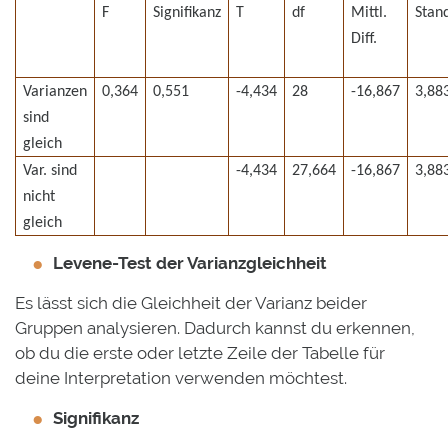
F
Signifikanz
T
df
Mittl.
Stand
Diff.
Varianzen
0,364
0,551
-4,434
28
-16,867
3,88
sind
gleich
Var. sind
-4,434
27,664
-16,867
3,88
nicht
gleich
Levene-Test der Varianzgleichheit
Es lässt sich die Gleichheit der Varianz beider
Gruppen analysieren. Dadurch kannst du erkennen,
ob du die erste oder letzte Zeile der Tabelle für
deine Interpretation verwenden möchtest.
Signifikanz