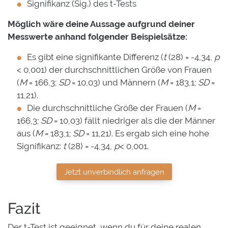
Signifikanz (Sig.) des t-Tests
Möglich wäre deine Aussage aufgrund deiner
Messwerte anhand folgender Beispielsätze:
Es gibt eine signifikante Differenz (
t
(28) = -4,34,
p
< 0,001) der durchschnittlichen Größe von Frauen
(
M
= 166,3;
SD
= 10,03) und Männern (
M
= 183,1;
SD
=
11,21).
Die durchschnittliche Größe der Frauen (
M
=
166,3;
SD
= 10,03) fällt niedriger als die der Männer
aus (
M
= 183,1;
SD
= 11,21). Es ergab sich eine hohe
Signifikanz:
t
(28) = -4,34,
p
< 0,001.
Jetzt unverbindlich anfragen
Fazit
Der t-Test ist geeignet, wenn du für deine realen