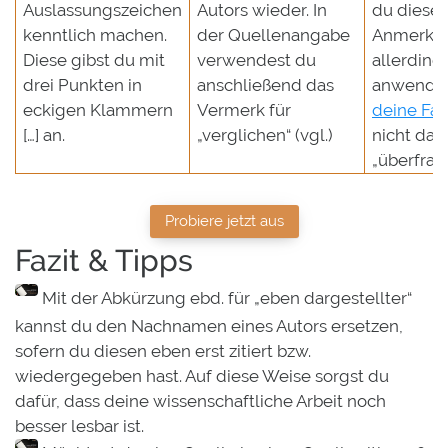
Auslassungszeichen
Autors wieder. In
du diese
kenntlich machen.
der Quellenangabe
Anmerku
Diese gibst du mit
verwendest du
allerding
drei Punkten in
anschließend das
anwende
eckigen Klammern
Vermerk für
deine Fac
[…] an.
„verglichen“ (vgl.)
nicht dam
„überfrac
Probiere jetzt aus
Fazit & Tipps
Mit der Abkürzung ebd. für „eben dargestellter“
kannst du den Nachnamen eines Autors ersetzen,
sofern du diesen eben erst zitiert bzw.
wiedergegeben hast. Auf diese Weise sorgst du
dafür, dass deine wissenschaftliche Arbeit noch
besser lesbar ist.