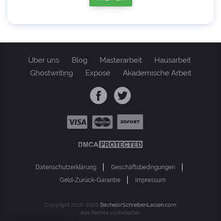
Über uns
Blog
Masterarbeit
Hausarbeit
Ghostwriting
Exposé
Akademische Arbeit
Datenschutzerklärung
Geschäftsbedingungen
Geld-Zurück-Garantie
Impressum
Copyright 2016-2026
BachelorSchreibenLassen.com
.
Alle Rechte vorbehalten.