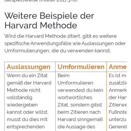
Weitere Beispiele der
Harvard Methode
Wird die Harvard Methode zitiert, gibt es weitere
spezifische Anwendungsfälle wie Auslassungen oder
Umformulierungen, die du verwenden kannst.
Auslassungen
Umformulieren
Anmer
Wenn du ein Zitat
Beim
Es ist mög
gemäß der Harvard
Umformulieren
zusätzlic
Methode nicht
verwendest du kein
Anmerkun
vollständig
wortwörtliches
der Harv
wiedergeben
Zitat, sondern gibst
Zitierweis
kannst oder willst,
beim Zitieren nach
Fußnoten
musst du dies mit
Harvard sinngemäß
unterzubr
entsprechenden
die Aussage des
Generell s