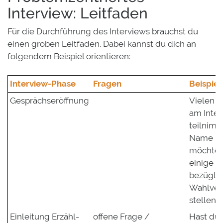
Interview: Leitfaden
Für die Durchführung des Interviews brauchst du
einen groben Leitfaden. Dabei kannst du dich an
folgendem Beispiel orientieren:
Interview-Phase
Fragen
Beispie
Gesprächseröffnung
Vielen D
am Inter
teilnimm
Name ist
möchte d
einige F
bezüglic
Wahlver
stellen.
Einleitung Erzähl-
offene Frage /
Hast du 