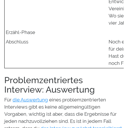
Entwickl
Vereinig
Wo siehs
vier Jah
Erzähl-Phase
Abschluss
Noch ei
für dein
Hast du 
noch Fr
Problemzentriertes
Interview: Auswertung
Für
die Auswertung
eines problemzentrierten
Interviews gibt es keine allgemeingültigen
Vorgaben, wichtig ist aber, dass die Ergebnisse für
jeden nachzuvollziehen sind. Es ist in jedem Fall