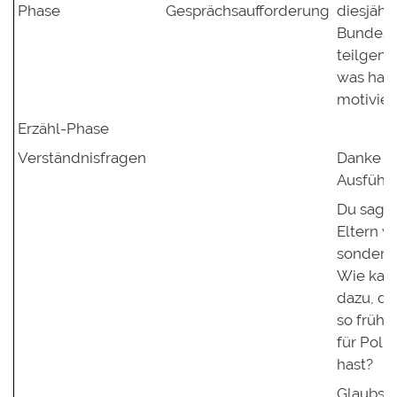
Phase
Gesprächsaufforderung
diesjähr
Bundest
teilgen
was hat 
motivier
Erzähl-Phase
Verständnisfragen
Danke fü
Ausführ
Du sagte
Eltern w
sonderlic
Wie kam
dazu, da
so früh e
für Polit
hast?
Glaubst 