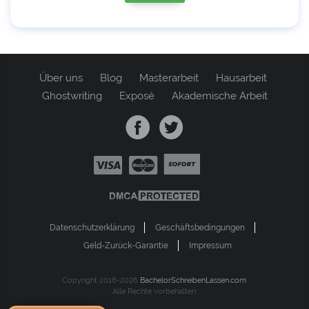
Über uns
Blog
Masterarbeit
Hausarbeit
Ghostwriting
Exposé
Akademische Arbeit
Datenschutzerklärung
Geschäftsbedingungen
Geld-Zurück-Garantie
Impressum
Copyright 2016-2026
BachelorSchreibenLassen.com
.
Alle Rechte vorbehalten.