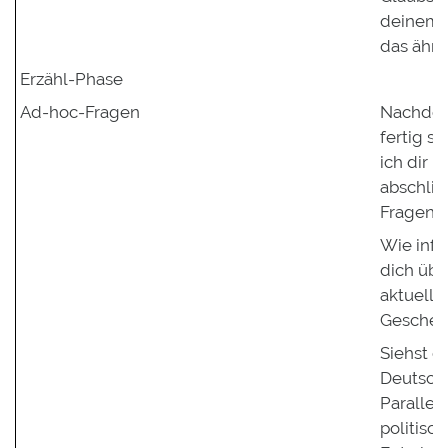
deinem 
das ähnl
Erzähl-Phase
Ad-hoc-Fragen
Nachdem
fertig s
ich dir 
abschli
Fragen s
Wie info
dich übe
aktuelle
Gescheh
Siehst d
Deutsch
Parallel
politisc