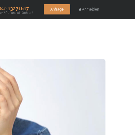
13271617
602)
Anfrage
Anmelden
gen?
Ruf uns einfach an!