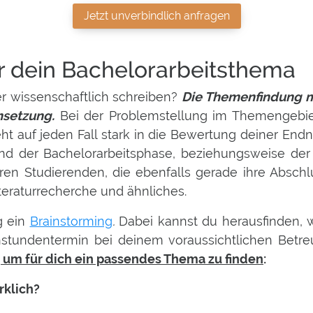
Jetzt unverbindlich anfragen
ür dein Bachelorarbeitsthema
 wissenschaftlich schreiben?
Die Themenfindung mi
msetzung.
Bei der Problemstellung im Themengebiet
eht auf jeden Fall stark in die Bewertung deiner En
 der Bachelorarbeitsphase, beziehungsweise der B
n Studierenden, die ebenfalls gerade ihre Abschlu
iteraturrecherche und ähnliches.
g ein
Brainstorming
.
Dabei kannst du herausfinden, 
chstundentermin bei deinem voraussichtlichen Bet
, um für dich ein passendes Thema zu finden
:
rklich?